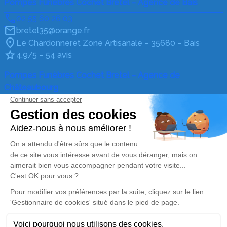
Pompes Funèbres Cochet Bretel – Agence de Bais
02 55 60 26 03
bretel35@orange.fr
Le Chardonneret Zone Artisanale – 35680 – Bais
4.9/5 – 54 avis
Pompes Funèbres Cochet Bretel – Agence de
Châteaubourg
02 55 60 26 03
bretel35@orange.fr
La Bourlière Châteaubourg – 35220 – Châteaubourg
4.9/5 – 69 avis
Nos Services
Liens utiles
Organiser des obsèques
Avis de décès
Monuments funéraires
Demande de rendez-vous
en agence
Services aux familles
Nos réseaux sociaux