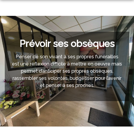
Aller
au
NOS SERVICES
contenu
NOS AGENCES
ORGANISER DES OBSÈQUES
NOS CHAMBRES FUNERAIRES
VERN-SUR-SEICHE
PRÉVOIR SES OBSÈQUES
Prévoir ses obsèques
ESPACES HOMMAGES
BAIS
CHÂTEAUBOURG
SERVICES AUX FAMILLES
Penser de son vivant à ses propres funérailles
BOUTIQUE EN LIGNE
est une réflexion difficile à mettre en oeuvre mais
VERN-SUR-SEICHE
BAIS
MONUMENTS FUNÉRAIRES
permet d’anticiper ses propres obsèques,
rassembler ses volontés, budgétiser pour l’avenir
CHÂTEAUBOURG
NOYAL-CHÂTILLON-SUR-SEICHE
et penser à ses proches.