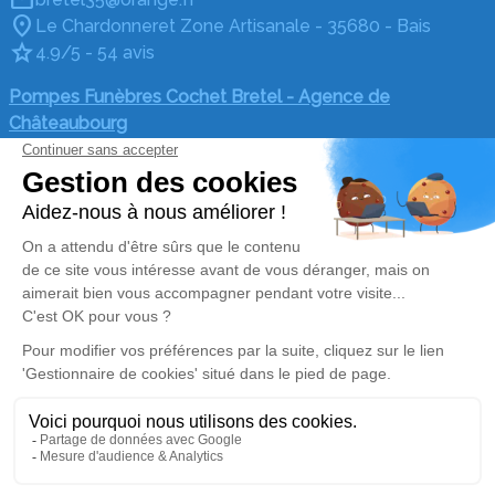
Le Chardonneret Zone Artisanale - 35680 - Bais
4.9/5 - 54 avis
Pompes Funèbres Cochet Bretel - Agence de
Châteaubourg
02 55 60 26 03
bretel35@orange.fr
La Bourlière Châteaubourg - 35220 - Châteaubourg
4.9/5 - 69 avis
Nos Services
Liens utiles
Organiser des obsèques
Avis de décès
Monuments funéraires
Demande de rendez-vous
en agence
Services aux familles
Nos réseaux sociaux
Mentions légales
Politique de traitement des données personnelles
Politique d’utilisation des cookies