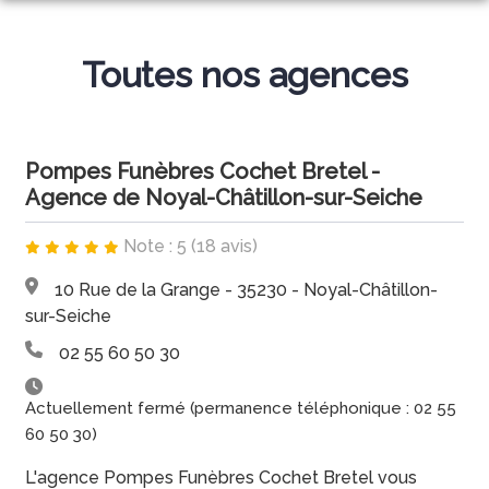
NOS SERVICES
Toutes nos agences
NOS AGENCES
ORGANISER DES OBSÈQUES
NOS CHAMBRES FUNERAIRES
VERN-SUR-SEICHE
PRÉVOIR SES OBSÈQUES
Pompes Funèbres Cochet Bretel -
ESPACES HOMMAGES
BAIS
CHÂTEAUBOURG
Agence de Noyal-Châtillon-sur-Seiche
SERVICES AUX FAMILLES
BOUTIQUE EN LIGNE
VERN-SUR-SEICHE
BAIS
Note : 5 (18 avis)
MONUMENTS FUNÉRAIRES
10 Rue de la Grange - 35230 - Noyal-Châtillon-
CHÂTEAUBOURG
NOYAL-CHÂTILLON-SUR-SEICHE
sur-Seiche
02 55 60 50 30
Actuellement fermé (permanence téléphonique : 02 55
60 50 30)
L'agence Pompes Funèbres Cochet Bretel vous