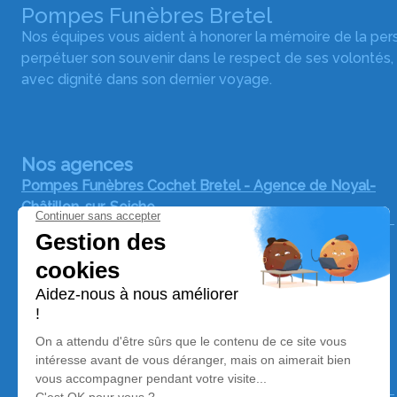
Pompes Funèbres Bretel
Nos équipes vous aident à honorer la mémoire de la pe
perpétuer son souvenir dans le respect de ses volontés,
avec dignité dans son dernier voyage.
Nos agences
Pompes Funèbres Cochet Bretel - Agence de Noyal-
Châtillon-sur-Seiche
02 55 60 50 30
bretel35@orange.fr
10 Rue de la Grange - 35230 - Noyal-Châtillon-sur-
Seiche
5/5 - 18 avis
Pompes Funèbres Cochet Bretel - Agence de
Châteaubourg