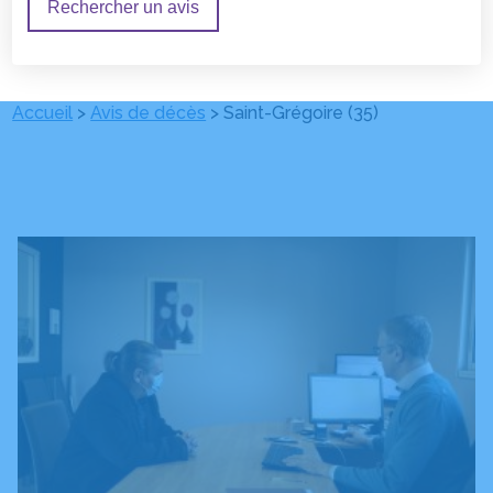
Rechercher un avis
Accueil
>
Avis de décès
>
Saint-Grégoire (35)