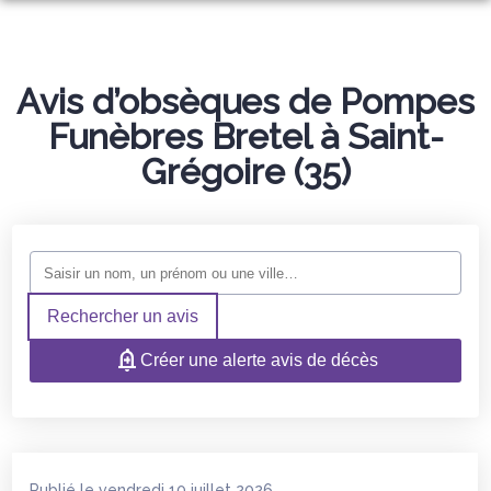
NOS SERVICES
NOS AGENCES
Avis d’obsèques de Pompes
ORGANISER DES OBSÈQUES
Funèbres Bretel à Saint-
NOS CHAMBRES FUNERAIRES
VERN-SUR-SEICHE
PRÉVOIR SES OBSÈQUES
Grégoire (35)
ESPACES HOMMAGES
BAIS
CHÂTEAUBOURG
SERVICES AUX FAMILLES
BOUTIQUE EN LIGNE
VERN-SUR-SEICHE
BAIS
MONUMENTS FUNÉRAIRES
CHÂTEAUBOURG
NOYAL-CHÂTILLON-SUR-SEICHE
Rechercher un avis
Créer une alerte avis de décès
Publié le vendredi 10 juillet 2026