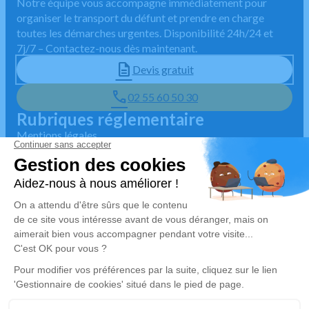
Notre équipe vous accompagne immédiatement pour
organiser le transport du défunt et prendre en charge
toutes les démarches urgentes. Disponibilité 24h/24 et
7j/7 – Contactez-nous dès maintenant.
Devis gratuit
02 55 60 50 30
Rubriques réglementaire
Mentions légales
Politique de traitement des données personnelles
Politique d'utilisation des cookies
Gestionnaire de cookies
Zone d'intervention
4.9/5 sur Google
🇫🇷 Habilité par la préfecture
Disponible 7j/7 et 24h/24