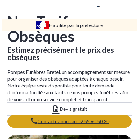
Nos Tarifs
Habilité par la préfecture
TARIFS
Obsèques
DEVIS
DÉMARCHES
Estimez précisément le prix des
obsèques
CRÉMATION / INCINÉRATION
TRANSPORT
Pompes Funèbres Bretel, un accompagnement sur mesure
ORGANISATION / PRÉPARATION
pour organiser des obsèques adaptées à chaque besoin.
Notre équipe reste disponible pour toute demande
URGENCE / ASSISTANCE
d'information liée aux tarifs de nos pompes funèbres, afin
de vous offrir un service complet et transparent.
Devis gratuit
Contactez nous au 02 55 60 50 30