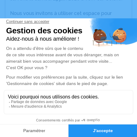
Nous vous invitons à utiliser cet espace pour
laisser vos condoléances, partager des photos
souvenirs, une anecdote ou exprimer vos pensées
à travers des poèmes ou des textes. Cet endroit
est un lieu d'expression dédié à honorer la
mémoire de Pierre LOUESSARD.
Un service de plantation d’arbre hommage est
disponible ici
.
Je rends hommage
Cérémonie civile
lundi 22 juin 2026 à 09h30
3
Crematorium Rennes Metropole de Vern-sur-
Faire-part
Hommages
Seiche