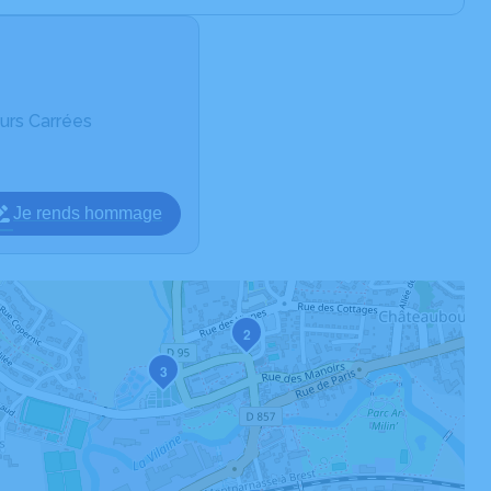
urs Carrées
Je rends hommage
2
3