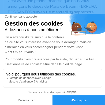
C’est avec une grande tristesse que nous vous
annonçons le décès de Maria de Belém FERREIRA
DOS SANTOS survenu le mercredi 03 septembre
2025 à Chantepie.
Nous vous invitons à utiliser cet espace pour
laisser vos condoléances, partager des photos
souvenirs, une anecdote ou exprimer vos pensées
à travers des poèmes ou des textes. Cet endroit
est un lieu d'expression dédié à honorer la
mémoire de Maria de Belém FERREIRA DOS
SANTOS.
Un service de plantation d’arbre hommage est
disponible ici
.
4
Je rends hommage
Faire-part
Hommages