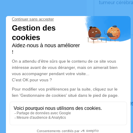
tumeur cérébra
Déroulé de