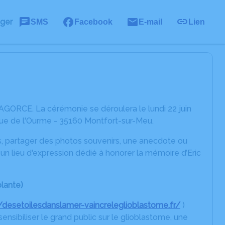
ager
SMS
Facebook
E-mail
Lien
AGORCE. La cérémonie se déroulera le lundi 22 juin
Rue de l'Ourme - 35160 Montfort-sur-Meu.
es, partager des photos souvenirs, une anecdote ou
n lieu d'expression dédié à honorer la mémoire d’Eric
plante)
//desetoilesdanslamer-vaincreleglioblastome.fr/
)
sensibiliser le grand public sur le glioblastome, une