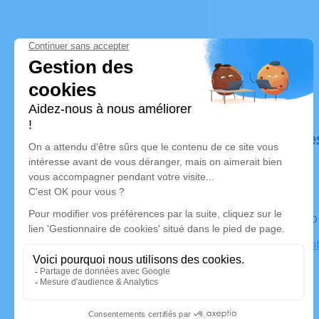
Déroulé de
Le lundi 
Église Sain
Seiche