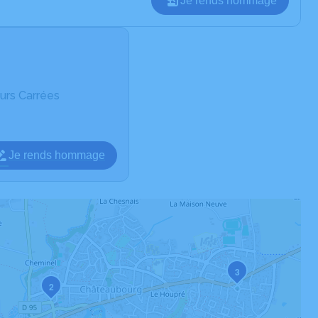
Je rends hommage
urs Carrées
Je rends hommage
3
2